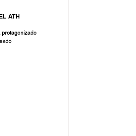
EL ATH
a protagonizado 
asado 