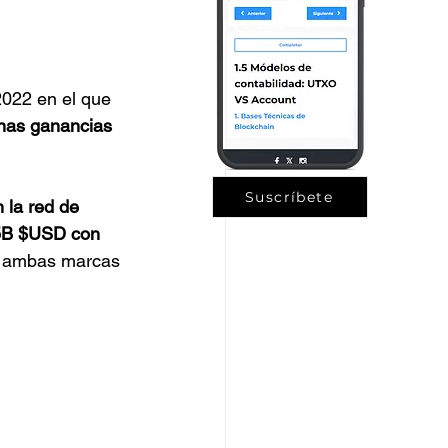
022 en el que 
unas ganancias 
Suscríbete
 la red de 
,5B $USD con 
, ambas marcas 