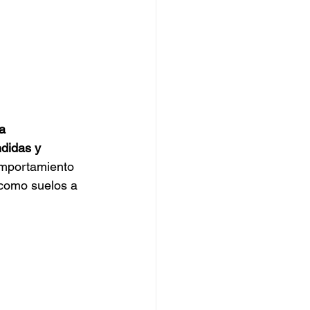
a 
didas y 
omportamiento 
como suelos a 