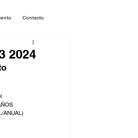
lento
Contacto
3 2024
to
H
AÑOS
/ANUAL)