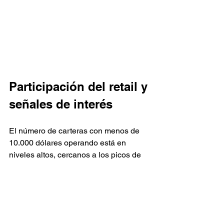
Participación del retail y 
señales de interés
El número de carteras con menos de 
10.000 dólares operando está en 
niveles altos, cercanos a los picos de 
2021-2022, esto significa que hay 
interés minorista, pero la selectividad 
del mercado está exigiendo más 
análisis y precisión que nunca.